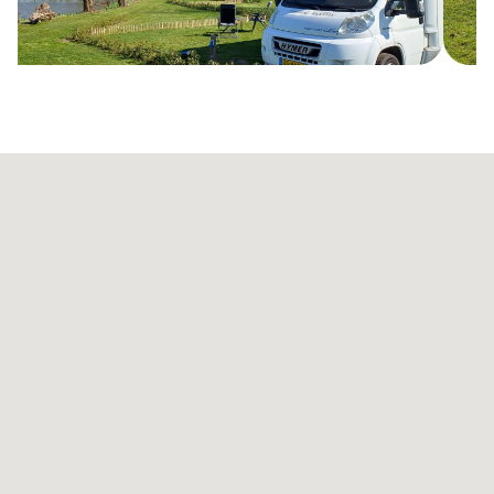
Item
2
of
13