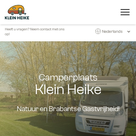
Heeft u vragen? Neem contact met ons
op!
Camperplaats
Klein Heike
Natuur en Brabantse Gastvrijheid!